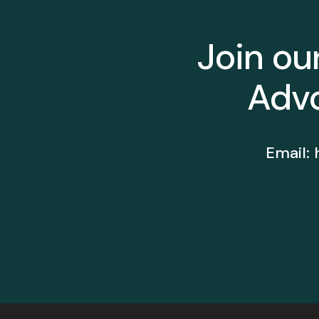
Join ou
Advo
Email: