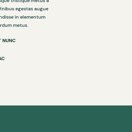
sque tristique metus a
 finibus egestas augue
pendisse in elementum
erdum metus.
T NUNC
AC