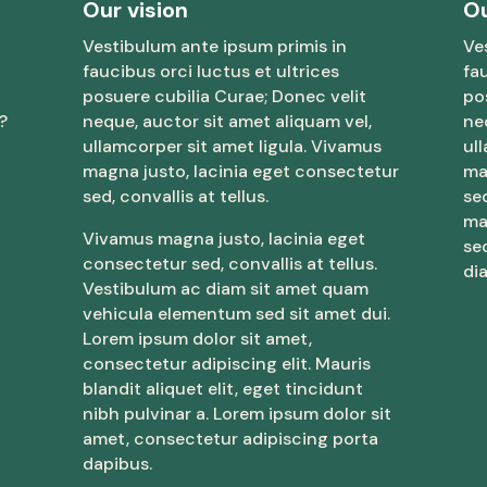
Our vision
Ou
Vestibulum ante ipsum primis in
Ve
faucibus orci luctus et ultrices
fa
posuere cubilia Curae; Donec velit
po
?
neque, auctor sit amet aliquam vel,
ne
ullamcorper sit amet ligula. Vivamus
ul
magna justo, lacinia eget consectetur
ma
sed, convallis at tellus.
se
ma
Vivamus magna justo, lacinia eget
se
consectetur sed, convallis at tellus.
di
Vestibulum ac diam sit amet quam
vehicula elementum sed sit amet dui.
Lorem ipsum dolor sit amet,
consectetur adipiscing elit. Mauris
blandit aliquet elit, eget tincidunt
nibh pulvinar a. Lorem ipsum dolor sit
amet, consectetur adipiscing porta
dapibus.