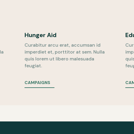
Hunger Aid
Ed
Curabitur arcu erat, accumsan id
Cur
la
imperdiet et, porttitor at sem. Nulla
imp
quis lorem ut libero malesuada
qui
feugiat.
feu
CAMPAIGNS
CAM