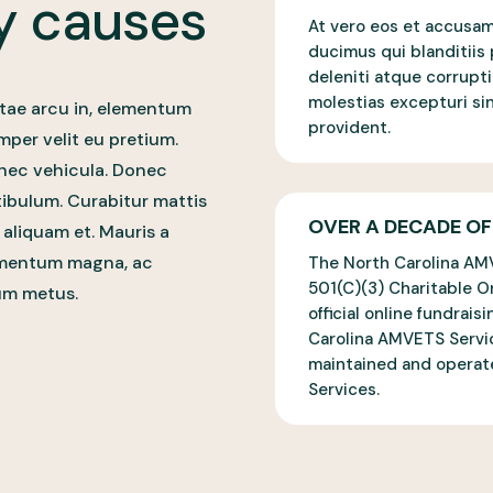
y causes
At vero eos et accusam
ducimus qui blanditii
deleniti atque corrupt
molestias excepturi si
itae arcu in, elementum
provident.
per velit eu pretium.
nec vehicula. Donec
tibulum. Curabitur mattis
OVER A DECADE OF
 aliquam et. Mauris a
elementum magna, ac
The North Carolina AM
501(C)(3) Charitable Or
um metus.
official online fundrais
Carolina AMVETS Servi
maintained and operat
Services.