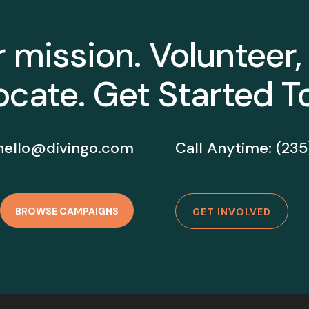
r mission. Volunteer,
cate. Get Started T
hello@divingo.com
Call Anytime: (23
BROWSE CAMPAIGNS
GET INVOLVED