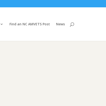
Find an NC AMVETS Post
News