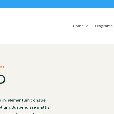
Home
Programs
ORT
D
cu in, elementum congue
etium. Suspendisse mattis