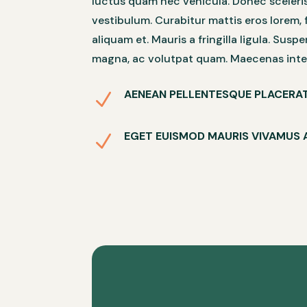
luctus quam nec vehicula. Donec sceleri
vestibulum. Curabitur mattis eros lorem,
aliquam et. Mauris a fringilla ligula. Sus
magna, ac volutpat quam. Maecenas int
AENEAN PELLENTESQUE PLACERA
N
EGET EUISMOD MAURIS VIVAMUS 
N