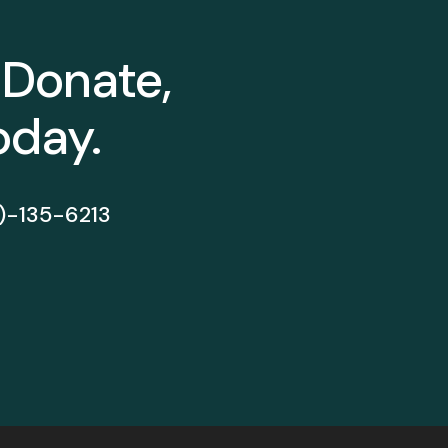
 Donate,
oday.
5)-135-6213