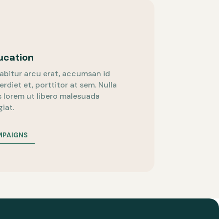
ucation
abitur arcu erat, accumsan id
erdiet et, porttitor at sem. Nulla
s lorem ut libero malesuada
giat.
PAIGNS